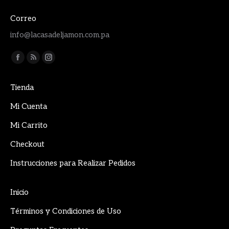
Correo
info@lacasadeljamon.com.pa
Encuéntranos en:
Facebook
Rss
Instagram
page
page
page
Tienda
opens
opens
opens
in
in
in
Mi Cuenta
new
new
new
Mi Carrito
window
window
window
Checkout
Instrucciones para Realizar Pedidos
Inicio
Términos y Condiciones de Uso