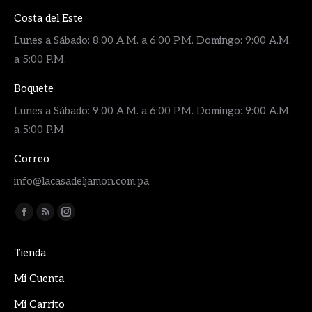
Costa del Este
Lunes a Sábado: 8:00 A.M. a 6:00 P.M. Domingo: 9:00 A.M.
a 5:00 P.M.
Boquete
Lunes a Sábado: 9:00 A.M. a 6:00 P.M. Domingo: 9:00 A.M.
a 5:00 P.M.
Correo
info@lacasadeljamon.com.pa
Encuéntranos en:
Facebook
Rss
Instagram
page
page
page
Tienda
opens
opens
opens
in
in
in
Mi Cuenta
new
new
new
Mi Carrito
window
window
window