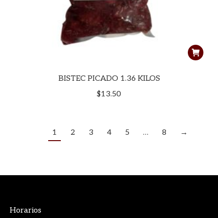
BISTEC PICADO 1.36 KILOS
$
13.50
1
2
3
4
5
…
8
→
Horarios