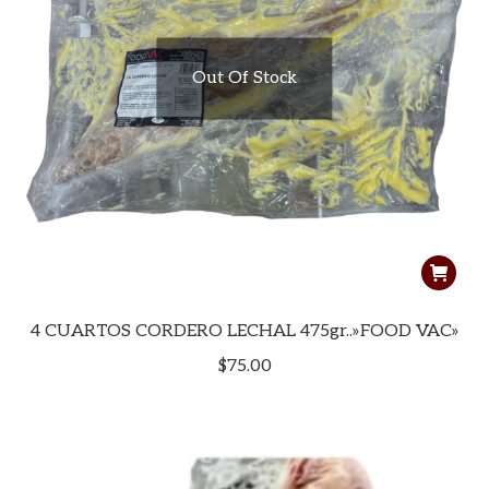
Out Of Stock
io
io
imo
imo
4 CUARTOS CORDERO LECHAL 475gr..»FOOD VAC»
$
75.00