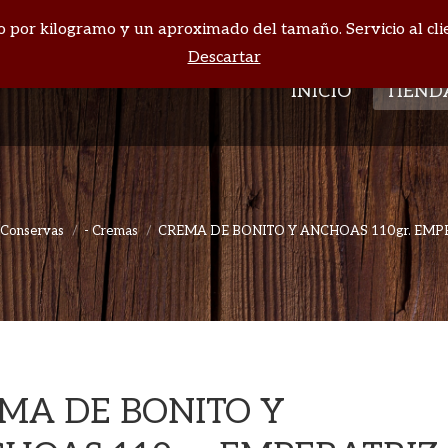
cio por kilogramo y un aproximado del tamaño. Servicio al cli
INICIO
TIEND
Descartar
INICIO
TIEND
Conservas
- Cremas
CREMA DE BONITO Y ANCHOAS 110gr. EMP
Estás aquí:
MA DE BONITO Y