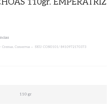
HOAS 110gr. EMPERATRIZ
encias
- Cremas
,
Conservas
SKU:
CON0101/ 8410972170373
110 gr