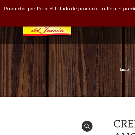
PANAMÁ: 271-4164
BOQUETE: 720-1513
Productos por Peso: El listado de productos refleja el pre
Inicio
CRE