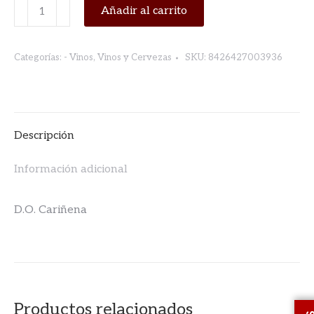
VINO
Añadir al carrito
BLANCO
JOVEN
Categorías:
- Vinos
,
Vinos y Cervezas
SKU:
8426427003936
375ml.
DUQUE
DE
MEDINA
Descripción
CARIÑENA
cantidad
Información adicional
D.O. Cariñena
Productos relacionados