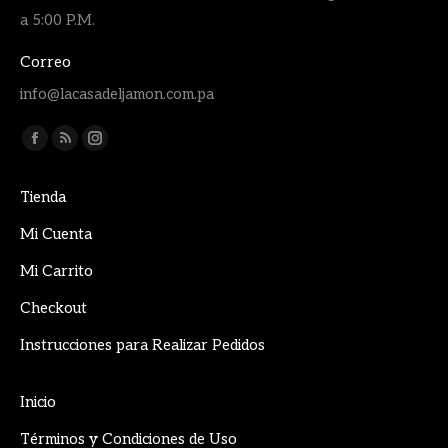
a 5:00 P.M.
Correo
info@lacasadeljamon.com.pa
Encuéntranos en:
Facebook
Rss
Instagram
page
page
page
Tienda
opens
opens
opens
in
in
in
Mi Cuenta
new
new
new
Mi Carrito
window
window
window
Checkout
Instrucciones para Realizar Pedidos
Inicio
Términos y Condiciones de Uso