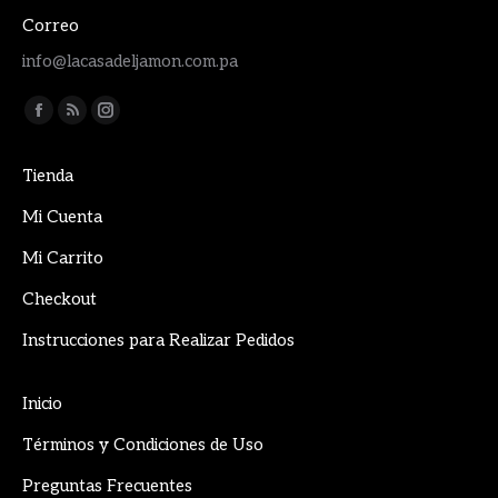
Correo
info@lacasadeljamon.com.pa
Encuéntranos en:
Facebook
Rss
Instagram
page
page
page
Tienda
opens
opens
opens
in
in
in
Mi Cuenta
new
new
new
Mi Carrito
window
window
window
Checkout
Instrucciones para Realizar Pedidos
Inicio
Términos y Condiciones de Uso
Preguntas Frecuentes