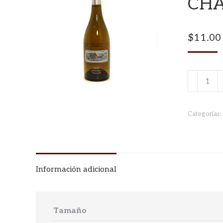
CH
$
11.00
LANDER
JERKINS
CHARDO
Categorías:
cantidad
Información adicional
Tamaño