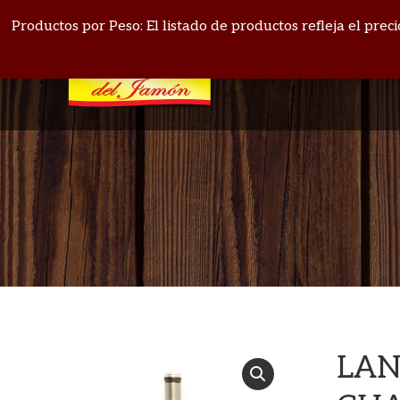
PANAMÁ: 271-4164
BOQUETE: 720-1513
Productos por Peso: El listado de productos refleja el pre
LAN