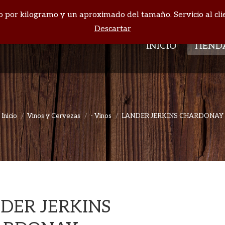
cio por kilogramo y un aproximado del tamaño. Servicio al cli
INICIO
TIEND
Descartar
INICIO
TIEND
Inicio
Vinos y Cervezas
- Vinos
LANDER JERKINS CHARDONAY
Estás aquí:
DER JERKINS