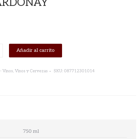
ARDONAY
Añadir al carrito
NAY
- Vinos
,
Vinos y Cervezas
SKU:
087712301014
750 ml