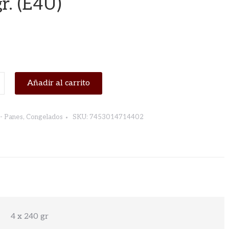
r. (E4U)
Añadir al carrito
- Panes
,
Congelados
SKU:
7453014714402
A
4 x 240 gr