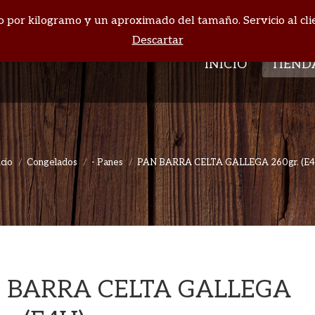
cio por kilogramo y un aproximado del tamaño. Servicio al cli
INICIO
TIEND
Descartar
INICIO
TIEND
icio
Congelados
- Panes
PAN BARRA CELTA GALLEGA 260gr. (E4
Estás aquí:
 BARRA CELTA GALLEGA