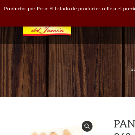
PANAMÁ: 271-4164
BOQUETE: 720-1513
Productos por Peso: El listado de productos refleja el pre
In
PAN