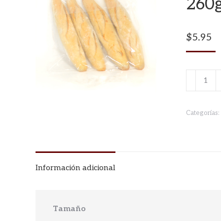
260g
$
5.95
PAN
BARRA
CELTA
Categorías:
GALLEG
260gr.
(E4U)
cantidad
Información adicional
Tamaño