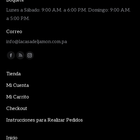
Boquete
Lunes a Sábado: 9:00 A.M. a 6:00 P.M. Domingo: 9:00 A.M.
a 5:00 P.M.
Correo
info@lacasadeljamon.com.pa
Encuéntranos en:
Facebook
Rss
Instagram
page
page
page
Tienda
opens
opens
opens
in
in
in
Mi Cuenta
new
new
new
Mi Carrito
window
window
window
Checkout
Instrucciones para Realizar Pedidos
Inicio