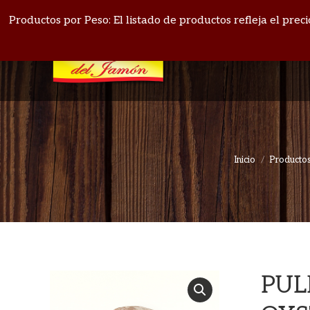
PANAMÁ: 271-4164
BOQUETE: 720-1513
Productos por Peso: El listado de productos refleja el pre
Inicio
Productos
PUL