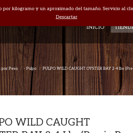
cio por kilogramo y un aproximado del tamaño. Servicio al cli
INICIO
TIEND
Descartar
INICIO
TIEND
 por Peso
- Pulpo
PULPO WILD CAUGHT OYSTER BAY 2-4 lbs (Preci
Estás aquí:
PO WILD CAUGHT