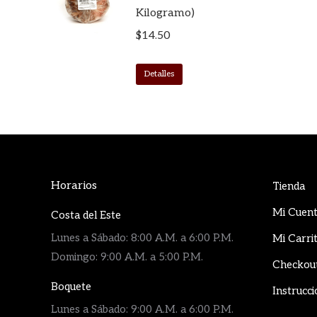
Kilogramo)
$
14.50
Detalles
Horarios
Tienda
Mi Cuen
Costa del Este
Lunes a Sábado: 8:00 A.M. a 6:00 P.M.
Mi Carri
Domingo: 9:00 A.M. a 5:00 P.M.
Checkou
Boquete
Instrucci
Lunes a Sábado: 9:00 A.M. a 6:00 P.M.