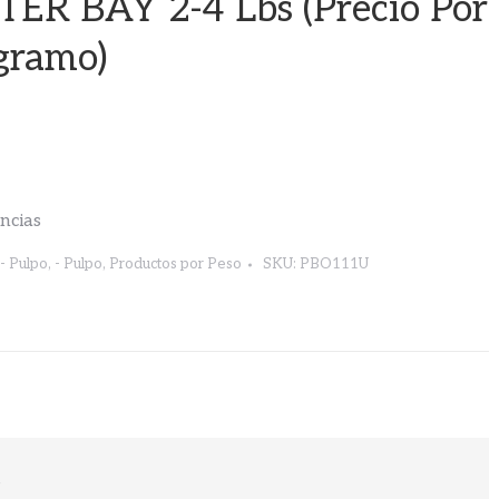
ER BAY 2-4 Lbs (Precio Por
gramo)
encias
- Pulpo
,
- Pulpo
,
Productos por Peso
SKU:
PBO111U
s