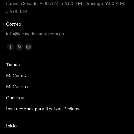
Lunes a Sábado: 9:00 A.M. a 6:00 P.M. Domingo: 9:00 A.M.
a 5:00 P.M.
Correo
info@lacasadeljamon.com.pa
Encuéntranos en:
Facebook
Rss
Instagram
page
page
page
Tienda
opens
opens
opens
in
in
in
Mi Cuenta
new
new
new
Mi Carrito
window
window
window
Checkout
Instrucciones para Realizar Pedidos
Inicio