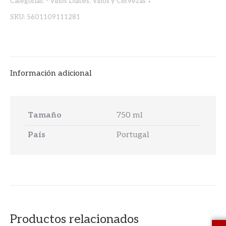
Categorías:
- Vinos Dulces
,
Vinos y Cervezas
SKU:
5601109111281
Información adicional
Tamaño
750 ml
País
Portugal
Productos relacionados