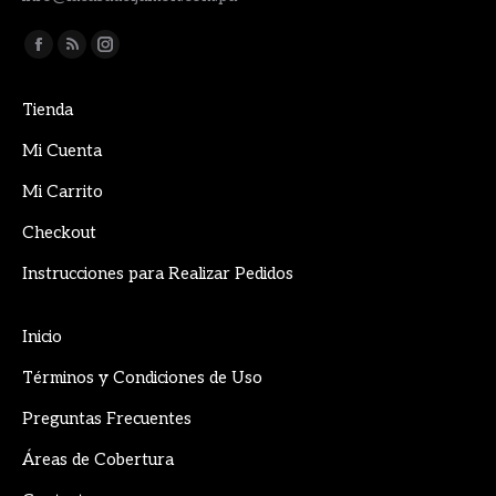
Encuéntranos en:
Facebook
Rss
Instagram
page
page
page
Tienda
opens
opens
opens
in
in
in
Mi Cuenta
new
new
new
Mi Carrito
window
window
window
Checkout
Instrucciones para Realizar Pedidos
Inicio
Términos y Condiciones de Uso
Preguntas Frecuentes
Áreas de Cobertura