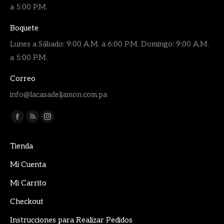
a 5:00 P.M.
Boquete
Lunes a Sábado: 9:00 A.M. a 6:00 P.M. Domingo: 9:00 A.M.
a 5:00 P.M.
Correo
info@lacasadeljamon.com.pa
Encuéntranos en:
Facebook
Rss
Instagram
page
page
page
Tienda
opens
opens
opens
in
in
in
Mi Cuenta
new
new
new
Mi Carrito
window
window
window
Checkout
Instrucciones para Realizar Pedidos