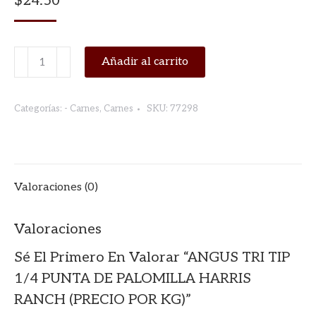
$
24.50
ANGUS
Añadir al carrito
TRI
TIP
Categorías:
- Carnes
,
Carnes
SKU:
77298
1/4
PUNTA
DE
PALOMILLA
Valoraciones (0)
HARRIS
RANCH
Valoraciones
(PRECIO
POR
Sé El Primero En Valorar “ANGUS TRI TIP
KG)
1/4 PUNTA DE PALOMILLA HARRIS
cantidad
RANCH (PRECIO POR KG)”