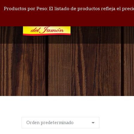
PANAMÁ: 271-4164
BOQUETE: 720-1513
Productos por Peso: El listado de productos refleja el pre