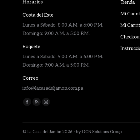
Horarios
Tienda
Mi Cuen
Costa del Este
Lunes a Sábado: 8:00 A.M. a 6:00 P.M.
Mi Carri
Domingo: 9:00 A.M. a 5:00 P.M.
Checkou
Boquete
Instrucci
Lunes a Sábado: 9:00 A.M. a 6:00 P.M.
Domingo: 9:00 A.M. a 5:00 P.M.
Correo
info@lacasadeljamon.com.pa
Encuéntranos en:
Facebook
Rss
Instagram
page
page
page
opens
opens
opens
in
in
in
© La Casa del Jamón 2026 - by DCN Solutions Group
new
new
new