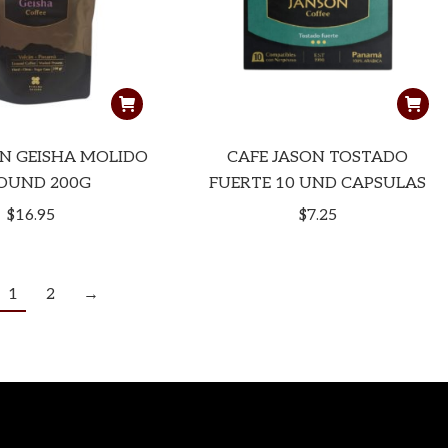
ON GEISHA MOLIDO
CAFE JASON TOSTADO
OUND 200G
FUERTE 10 UND CAPSULAS
$
16.95
$
7.25
1
2
→