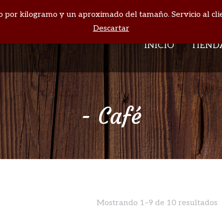
cio por kilogramo y un aproximado del tamaño. Servicio al cli
INICIO
TIEND
Descartar
INICIO
TIEND
- Café
Mostrando 1–9 de 10 resultados