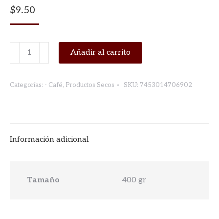
$
9.50
CAFE
Añadir al carrito
GOURMET
TOVAR
Categorías:
- Café
,
Productos Secos
SKU:
7453014706902
400
GRMS.
GRANO
cantidad
Información adicional
Tamaño
400 gr