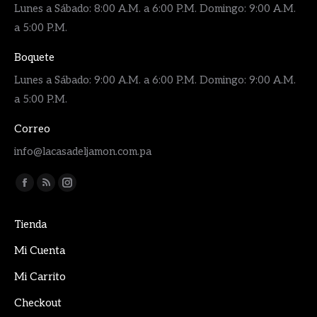
Lunes a Sábado: 8:00 A.M. a 6:00 P.M. Domingo: 9:00 A.M.
a 5:00 P.M.
Boquete
Lunes a Sábado: 9:00 A.M. a 6:00 P.M. Domingo: 9:00 A.M.
a 5:00 P.M.
Correo
info@lacasadeljamon.com.pa
Encuéntranos en:
Facebook
Rss
Instagram
page
page
page
Tienda
opens
opens
opens
in
in
in
Mi Cuenta
new
new
new
Mi Carrito
window
window
window
Checkout