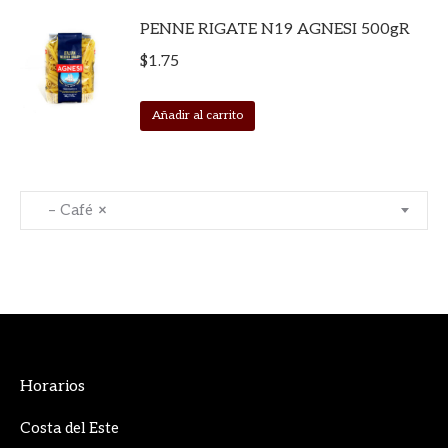
PENNE RIGATE N19 AGNESI 500gR
$
1.75
Añadir al carrito
– Café
×
Horarios
Costa del Este