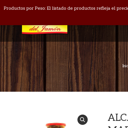
PANAMÁ: 271-4164
BOQUETE: 720-1513
Productos por Peso: El listado de productos refleja el pre
Ini
ALC