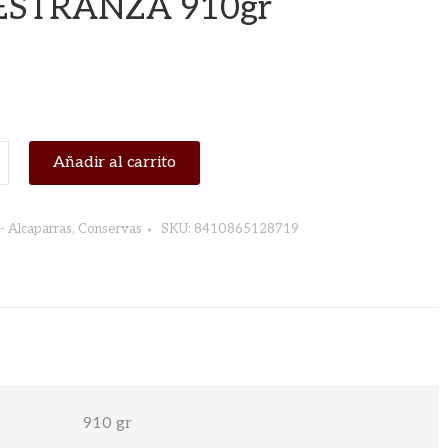
STRANZA 910gr
RRADO
Añadir al carrito
ANZA
- Alcaparras
,
Conservas
SKU:
8410865128719
910 gr