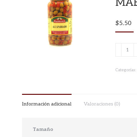
MAE
$
5.50
ALCAPA
LA
MAESTR
Categorías:
910gr
cantidad
Información adicional
Valoraciones (0)
Tamaño