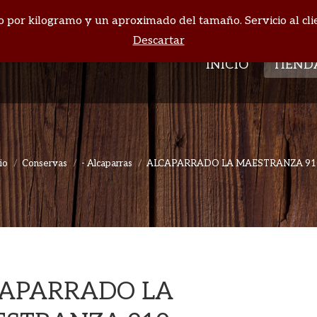
cio por kilogramo y un aproximado del tamaño. Servicio al cli
INICIO
TIEND
Descartar
INICIO
TIEND
cio
Conservas
- Alcaparras
ALCAPARRADO LA MAESTRANZA 91
Estás aquí:
APARRADO LA