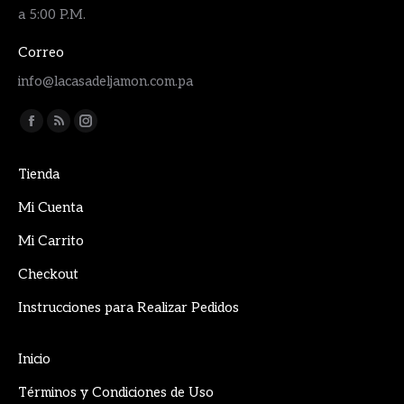
a 5:00 P.M.
Correo
info@lacasadeljamon.com.pa
Encuéntranos en:
Facebook
Rss
Instagram
page
page
page
Tienda
opens
opens
opens
in
in
in
Mi Cuenta
new
new
new
Mi Carrito
window
window
window
Checkout
Instrucciones para Realizar Pedidos
Inicio
Términos y Condiciones de Uso