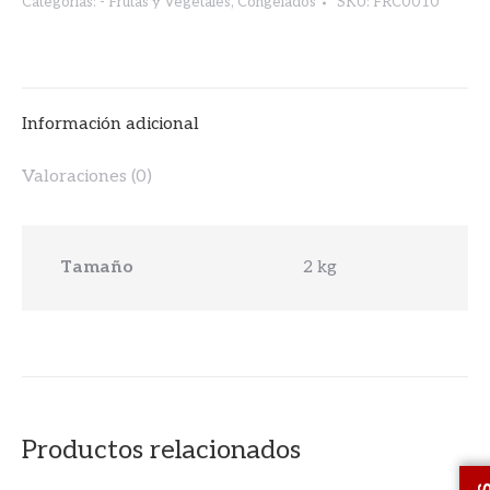
Categorías:
- Frutas y Vegetales
,
Congelados
SKU:
FRC0010
Información adicional
Valoraciones (0)
Tamaño
2 kg
Productos relacionados