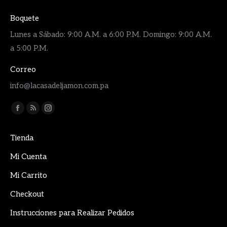
Boquete
Lunes a Sábado: 9:00 A.M. a 6:00 P.M. Domingo: 9:00 A.M.
a 5:00 P.M.
Correo
info@lacasadeljamon.com.pa
Encuéntranos en:
Facebook
Rss
Instagram
page
page
page
Tienda
opens
opens
opens
in
in
in
Mi Cuenta
new
new
new
Mi Carrito
window
window
window
Checkout
Instrucciones para Realizar Pedidos