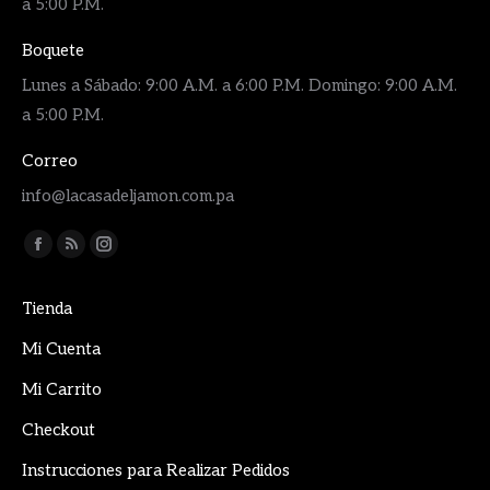
a 5:00 P.M.
Boquete
Lunes a Sábado: 9:00 A.M. a 6:00 P.M. Domingo: 9:00 A.M.
a 5:00 P.M.
Correo
info@lacasadeljamon.com.pa
Encuéntranos en:
Facebook
Rss
Instagram
page
page
page
Tienda
opens
opens
opens
in
in
in
Mi Cuenta
new
new
new
Mi Carrito
window
window
window
Checkout
Instrucciones para Realizar Pedidos