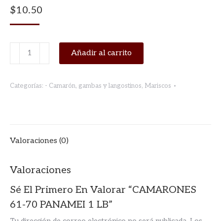
$
10.50
CAMARONES
Añadir al carrito
61-
70
Categorías:
- Camarón, gambas y langostinos
,
Mariscos
PANAMEI
1
LB
cantidad
Valoraciones (0)
Valoraciones
Sé El Primero En Valorar “CAMARONES
61-70 PANAMEI 1 LB”
Tu dirección de correo electrónico no será publicada.
Los