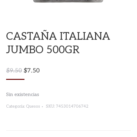
CASTAÑA ITALIANA
JUMBO 500GR
El
El
$
9.50
$
7.50
Precio
Precio
Original
Actual
Sin existencias
Era:
Es:
$9.50.
$7.50.
Categoría:
Quesos
SKU:
7453014706742