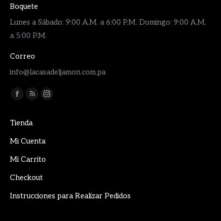
Boquete
Lunes a Sábado: 9:00 A.M. a 6:00 P.M. Domingo: 9:00 A.M.
a 5:00 P.M.
Correo
info@lacasadeljamon.com.pa
Encuéntranos en:
Facebook
Rss
Instagram
page
page
page
Tienda
opens
opens
opens
in
in
in
Mi Cuenta
new
new
new
Mi Carrito
window
window
window
Checkout
Instrucciones para Realizar Pedidos