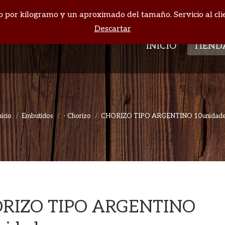
cio por kilogramo y un aproximado del tamaño. Servicio al cli
INICIO
TIEND
Descartar
INICIO
TIEND
nicio
Embutidos
- Chorizo
CHORIZO TIPO ARGENTINO 10unidad
Estás aquí:
RIZO TIPO ARGENTINO