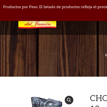
PANAMÁ: 271-4164
BOQUETE: 720-1513
Productos por Peso: El listado de productos refleja el pre
I
CHO