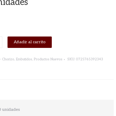
nidades
O
Añadir al carrito
INO
- Chorizo
,
Embutidos
,
Productos Nuevos
SKU:
0725765392343
es
0 unidades