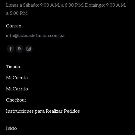
Lunes a Sábado: 9:00 A.M. a 6:00 P.M. Domingo: 9:00 A.M.
a 5:00 P.M.
Correo
info@lacasadeljamon.com.pa
Encuéntranos en:
Facebook
Rss
Instagram
page
page
page
Tienda
opens
opens
opens
in
in
in
Mi Cuenta
new
new
new
Mi Carrito
window
window
window
Checkout
Instrucciones para Realizar Pedidos
Inicio