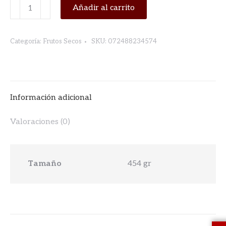
CIRUELAS
Añadir al carrito
PASAS
S/S.
Categoría:
Frutos Secos
SKU:
072488234574
454gr
CALIFORNIA
TORN
&
Información adicional
GLASSER
cantidad
Valoraciones (0)
Tamaño
454 gr