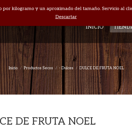
cio por kilogramo y un aproximado del tamaño. Servicio al cli
INICIO
TIEND
Descartar
INICIO
TIEND
Inicio
Productos Secos
- Dulces
DULCE DE FRUTA NOEL
Estás aquí:
CE DE FRUTA NOEL