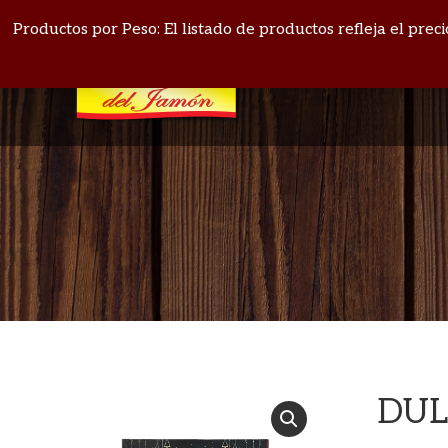
PANAMÁ: 271-4164
BOQUETE: 720-1513
Productos por Peso: El listado de productos refleja el pre
DUL