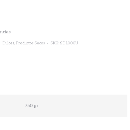
encias
- Dulces
,
Productos Secos
SKU:
SDL000U
750 gr