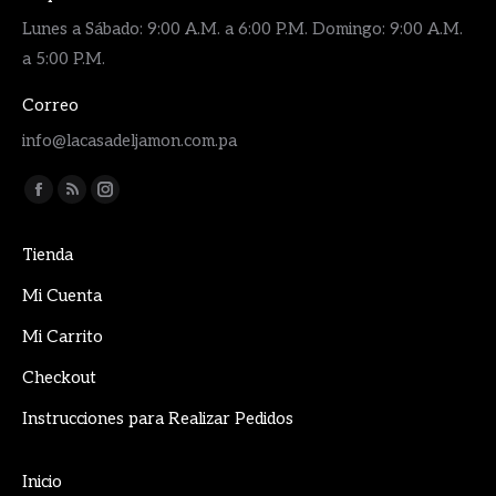
Lunes a Sábado: 9:00 A.M. a 6:00 P.M. Domingo: 9:00 A.M.
a 5:00 P.M.
Correo
info@lacasadeljamon.com.pa
Encuéntranos en:
Facebook
Rss
Instagram
page
page
page
Tienda
opens
opens
opens
in
in
in
Mi Cuenta
new
new
new
Mi Carrito
window
window
window
Checkout
Instrucciones para Realizar Pedidos
Inicio