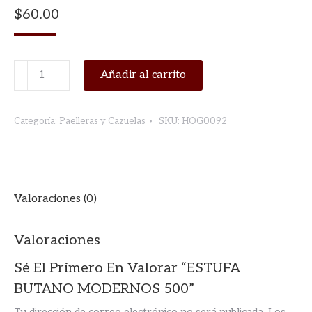
$
60.00
ESTUFA
Añadir al carrito
BUTANO
MODERNOS
Categoría:
Paelleras y Cazuelas
SKU:
HOG0092
500
cantidad
Valoraciones (0)
Valoraciones
Sé El Primero En Valorar “ESTUFA
BUTANO MODERNOS 500”
Tu dirección de correo electrónico no será publicada.
Los