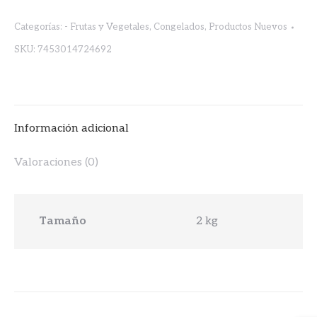
GRANDES
Categorías:
- Frutas y Vegetales
,
Congelados
,
Productos Nuevos
2kg.
SKU:
7453014724692
cantidad
Información adicional
Valoraciones (0)
Tamaño
2 kg