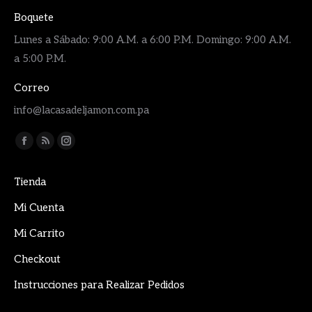
Boquete
Lunes a Sábado: 9:00 A.M. a 6:00 P.M. Domingo: 9:00 A.M.
a 5:00 P.M.
Correo
info@lacasadeljamon.com.pa
Encuéntranos en:
Facebook
Rss
Instagram
page
page
page
Tienda
opens
opens
opens
in
in
in
Mi Cuenta
new
new
new
Mi Carrito
window
window
window
Checkout
Instrucciones para Realizar Pedidos