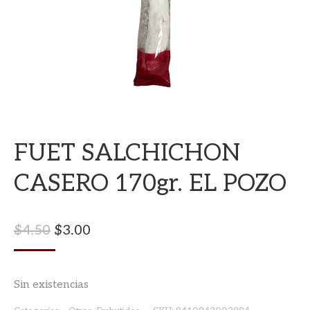
FUET SALCHICHON
CASERO 170gr. EL POZO
El
El
$
4.50
$
3.00
Precio
Precio
Original
Actual
Sin existencias
Era:
Es: