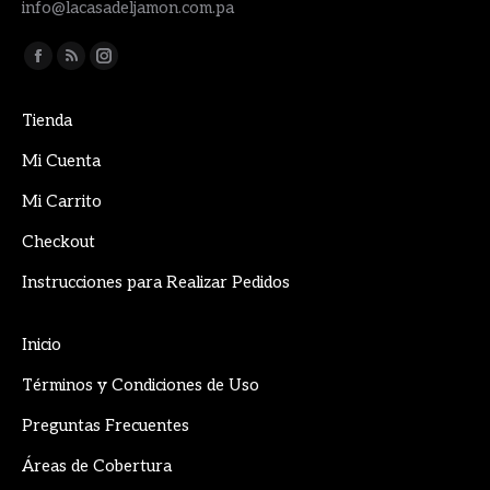
info@lacasadeljamon.com.pa
Encuéntranos en:
Facebook
Rss
Instagram
page
page
page
Tienda
opens
opens
opens
in
in
in
Mi Cuenta
new
new
new
Mi Carrito
window
window
window
Checkout
Instrucciones para Realizar Pedidos
Inicio
Términos y Condiciones de Uso
Preguntas Frecuentes
Áreas de Cobertura