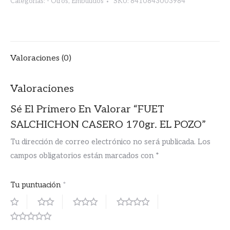
$4.50.
$3.00.
Categorías:
- Otros
,
Embutidos
SKU:
8410843003984
Valoraciones (0)
Valoraciones
Sé El Primero En Valorar “FUET
SALCHICHON CASERO 170gr. EL POZO”
Tu dirección de correo electrónico no será publicada.
Los
campos obligatorios están marcados con
*
Tu puntuación
*