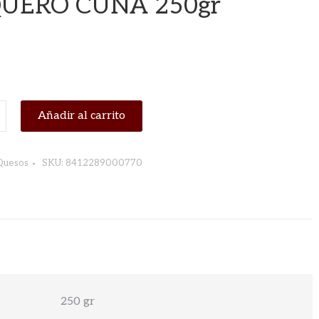
UERO CUÑA 250gr
Añadir al carrito
Quesos
SKU:
8412289000770
O
250 gr