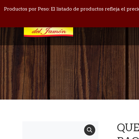
PANAMÁ: 271-4164
BOQUETE: 720-1513
Productos por Peso: El listado de productos refleja el pre
QUE