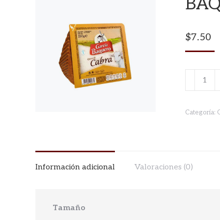
BAQ
$
7.50
QUESO
CABRA
GARCIA
Categoría:
BAQUER
CUÑA
250gr
cantidad
Información adicional
Valoraciones (0)
Tamaño