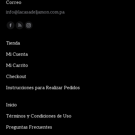
Correo
info@lacasadeljamon.com.pa
Encuéntranos en:
Facebook
Rss
Instagram
page
page
page
Tienda
opens
opens
opens
in
in
in
Mi Cuenta
new
new
new
Mi Carrito
window
window
window
Checkout
Instrucciones para Realizar Pedidos
Inicio
Términos y Condiciones de Uso
Preguntas Frecuentes