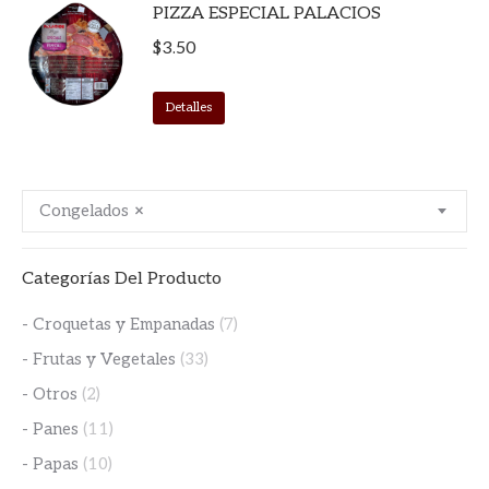
PIZZA ESPECIAL PALACIOS
$
3.50
Detalles
Congelados
×
Categorías Del Producto
- Croquetas y Empanadas
(7)
- Frutas y Vegetales
(33)
- Otros
(2)
- Panes
(11)
- Papas
(10)