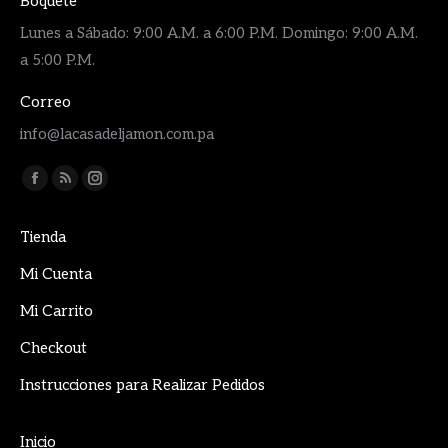
Boquete
Lunes a Sábado: 9:00 A.M. a 6:00 P.M. Domingo: 9:00 A.M.
a 5:00 P.M.
Correo
info@lacasadeljamon.com.pa
Encuéntranos en:
Facebook
Rss
Instagram
page
page
page
Tienda
opens
opens
opens
in
in
in
Mi Cuenta
new
new
new
Mi Carrito
window
window
window
Checkout
Instrucciones para Realizar Pedidos
Inicio