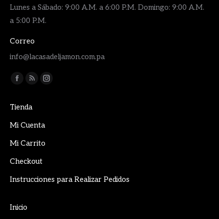
Lunes a Sábado: 9:00 A.M. a 6:00 P.M. Domingo: 9:00 A.M.
a 5:00 P.M.
Correo
info@lacasadeljamon.com.pa
Encuéntranos en:
Facebook
Rss
Instagram
page
page
page
Tienda
opens
opens
opens
in
in
in
Mi Cuenta
new
new
new
Mi Carrito
window
window
window
Checkout
Instrucciones para Realizar Pedidos
Inicio