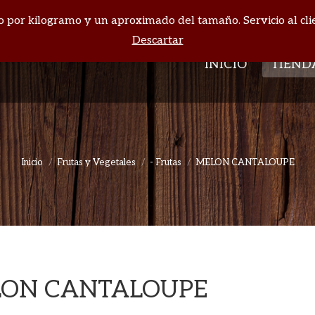
cio por kilogramo y un aproximado del tamaño. Servicio al cli
INICIO
TIEND
Descartar
INICIO
TIEND
Inicio
Frutas y Vegetales
- Frutas
MELON CANTALOUPE
Estás aquí:
ON CANTALOUPE