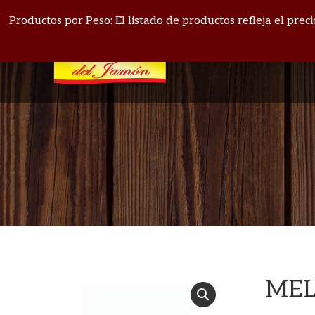
PANAMÁ: 271-4164
BOQUETE: 720-1513
Productos por Peso: El listado de productos refleja el pre
MEL