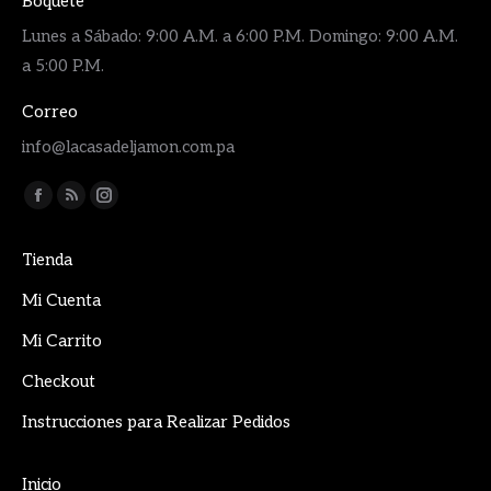
Boquete
Lunes a Sábado: 9:00 A.M. a 6:00 P.M. Domingo: 9:00 A.M.
a 5:00 P.M.
Correo
info@lacasadeljamon.com.pa
Encuéntranos en:
Facebook
Rss
Instagram
page
page
page
Tienda
opens
opens
opens
in
in
in
Mi Cuenta
new
new
new
Mi Carrito
window
window
window
Checkout
Instrucciones para Realizar Pedidos
Inicio