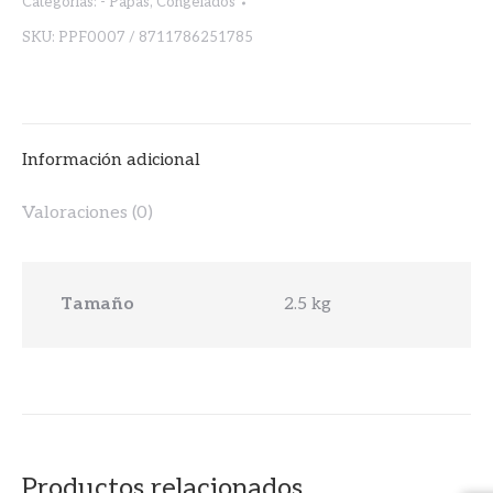
Categorías:
- Papas
,
Congelados
SKU:
PPF0007 / 8711786251785
Información adicional
Valoraciones (0)
Tamaño
2.5 kg
Productos relacionados