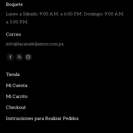
Boquete
Lunes a Sábado: 9:00 A.M. a 6:00 P.M. Domingo: 9:00 A.M.
a 5:00 P.M.
Correo
info@lacasadeljamon.com.pa
Encuéntranos en:
Facebook
Rss
Instagram
page
page
page
Tienda
opens
opens
opens
in
in
in
Mi Cuenta
new
new
new
Mi Carrito
window
window
window
Checkout
Instrucciones para Realizar Pedidos