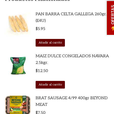
OFERT
PAN BARRA CELTA GALLEGA 260gr.
(E4U)
$
5.95
Añadir al carrito
MAIZ DULCE CONGELADOS NAVARA
2.5kgr.
$
12.50
Añadir al carrito
BRAT SAUSAGE 4/99 400gr BEYOND
MEAT
$
7.50