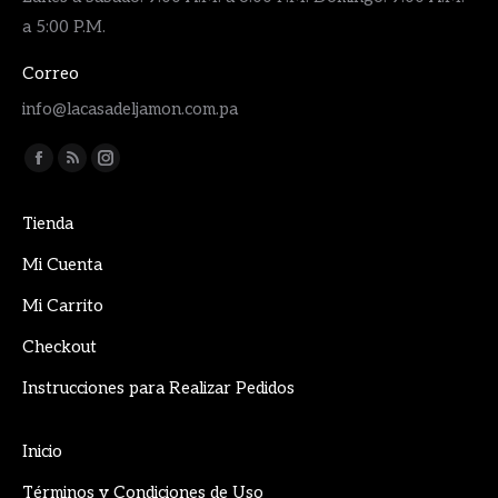
a 5:00 P.M.
Correo
info@lacasadeljamon.com.pa
Encuéntranos en:
Facebook
Rss
Instagram
page
page
page
Tienda
opens
opens
opens
in
in
in
Mi Cuenta
new
new
new
Mi Carrito
window
window
window
Checkout
Instrucciones para Realizar Pedidos
Inicio
Términos y Condiciones de Uso