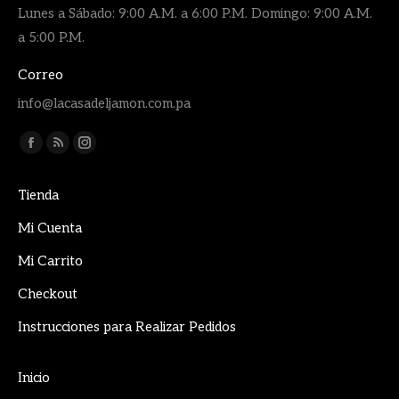
Lunes a Sábado: 9:00 A.M. a 6:00 P.M. Domingo: 9:00 A.M.
a 5:00 P.M.
Correo
info@lacasadeljamon.com.pa
Encuéntranos en:
Facebook
Rss
Instagram
page
page
page
Tienda
opens
opens
opens
in
in
in
Mi Cuenta
new
new
new
Mi Carrito
window
window
window
Checkout
Instrucciones para Realizar Pedidos
Inicio