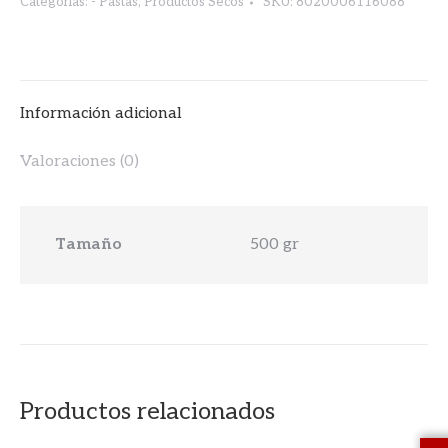
Categorías:
- Pastas
,
Productos Secos
SKU:
8020006116088
Información adicional
Valoraciones (0)
Tamaño
500 gr
Productos relacionados