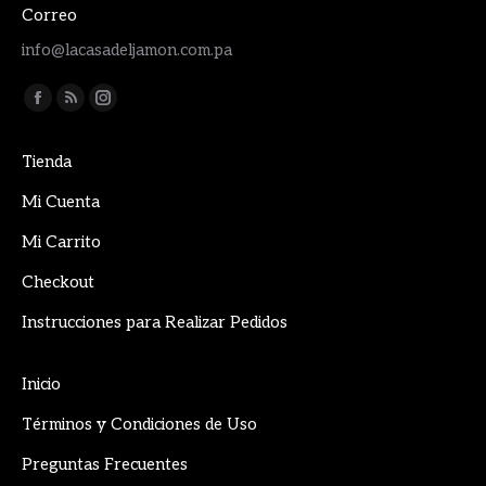
Correo
info@lacasadeljamon.com.pa
Encuéntranos en:
Facebook
Rss
Instagram
page
page
page
Tienda
opens
opens
opens
in
in
in
Mi Cuenta
new
new
new
Mi Carrito
window
window
window
Checkout
Instrucciones para Realizar Pedidos
Inicio
Términos y Condiciones de Uso
Preguntas Frecuentes