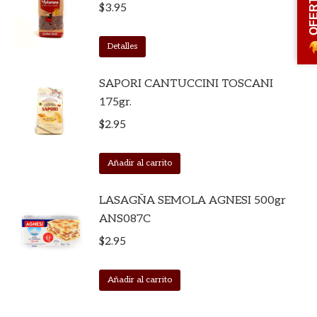
OFERT
$
3.95
Detalles
SAPORI CANTUCCINI TOSCANI
175gr.
$
2.95
Añadir al carrito
LASAGÑA SEMOLA AGNESI 500gr
ANS087C
$
2.95
Añadir al carrito