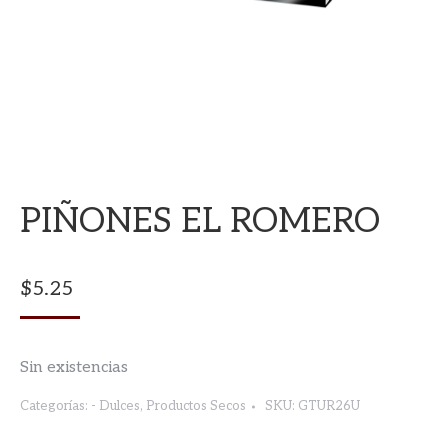
PIÑONES EL ROMERO
$
5.25
Sin existencias
Categorías:
- Dulces
,
Productos Secos
SKU:
GTUR26U