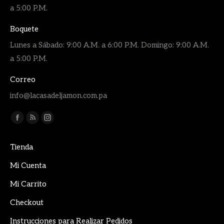
a 5:00 P.M.
Boquete
Lunes a Sábado: 9:00 A.M. a 6:00 P.M. Domingo: 9:00 A.M.
a 5:00 P.M.
Correo
info@lacasadeljamon.com.pa
Encuéntranos en:
Facebook
Rss
Instagram
page
page
page
Tienda
opens
opens
opens
in
in
in
Mi Cuenta
new
new
new
Mi Carrito
window
window
window
Checkout
Instrucciones para Realizar Pedidos