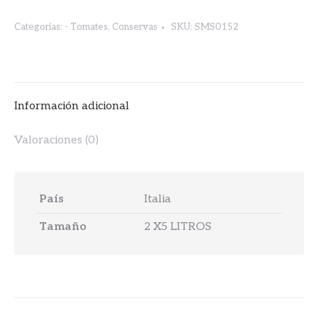
DE
Categorías:
- Tomates
,
Conservas
SKU:
SMS0152
TOMATE
CASAR
5kg.
cantidad
Información adicional
Valoraciones (0)
País
Italia
Tamaño
2 X5 LITROS