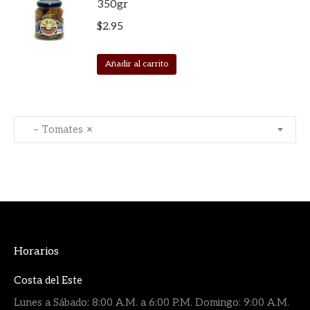
350gr
$
2.95
Añadir al carrito
– Tomates
×
Horarios
Costa del Este
Lunes a Sábado: 8:00 A.M. a 6:00 P.M. Domingo: 9:00 A.M.