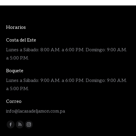
Horarios
Costa del Este
Lunes a Sábado: 8:00 A.M. a 6:00 P.M. Domingo: 9:00 A.M.
a 5:00 P.M.
Boquete
Lunes a Sábado: 9:00 A.M. a 6:00 P.M. Domingo: 9:00 A.M.
a 5:00 P.M.
Correo
info@lacasadeljamon.com.pa
Encuéntranos en:
Facebook
Rss
Instagram
page
page
page