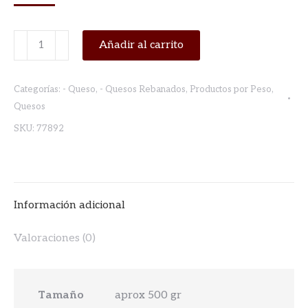
QUESO
Añadir al carrito
BARRA
HAVARTI
Categorías:
- Queso
,
- Quesos Rebanados
,
Productos por Peso
,
REBANADO
Quesos
GRAND
SKU:
77892
EUROPEAN
(PRECIO
POR
KG)
Información adicional
cantidad
Valoraciones (0)
Tamaño
aprox 500 gr