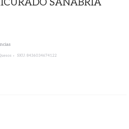
ICURADO SANABRIA
encias
Quesos
SKU:
8436034674122