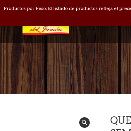
PANAMÁ: 271-4164
BOQUETE: 720-1513
Productos por Peso: El listado de productos refleja el pre
QUE