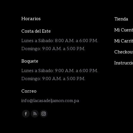
Horarios
Tienda
Mi Cuen
Costa del Este
Lunes a Sábado: 8:00 A.M. a 6:00 P.M.
Mi Carri
Domingo: 9:00 A.M. a 5:00 P.M.
Checkou
Boquete
Instrucci
Lunes a Sábado: 9:00 A.M. a 6:00 P.M.
Domingo: 9:00 A.M. a 5:00 P.M.
Correo
info@lacasadeljamon.com.pa
Encuéntranos en:
Facebook
Rss
Instagram
page
page
page
opens
opens
opens