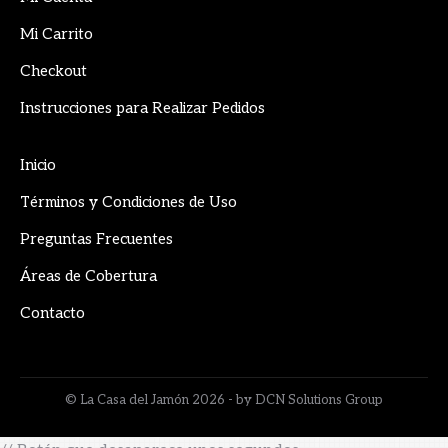
new
new
new
Mi Carrito
window
window
window
Checkout
Instrucciones para Realizar Pedidos
Inicio
Términos y Condiciones de Uso
Preguntas Frecuentes
Áreas de Cobertura
Contacto
© La Casa del Jamón 2026 - by DCN Solutions Group