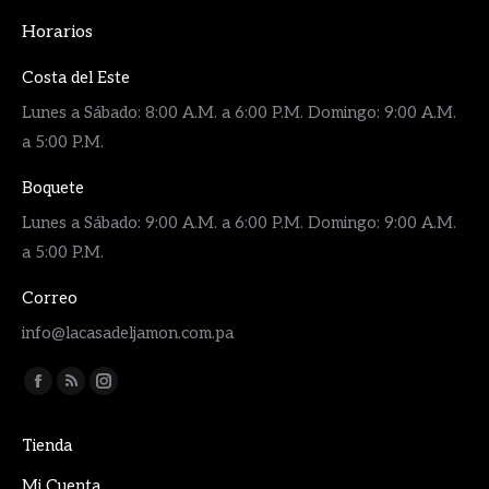
Horarios
Costa del Este
Lunes a Sábado: 8:00 A.M. a 6:00 P.M. Domingo: 9:00 A.M.
a 5:00 P.M.
Boquete
Lunes a Sábado: 9:00 A.M. a 6:00 P.M. Domingo: 9:00 A.M.
a 5:00 P.M.
Correo
info@lacasadeljamon.com.pa
Encuéntranos en:
Facebook
Rss
Instagram
page
page
page
Tienda
opens
opens
opens
in
in
in
Mi Cuenta