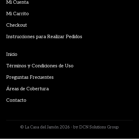
in
in
in
Mi Cuenta
new
new
new
Mi Carrito
window
window
window
Checkout
Instrucciones para Realizar Pedidos
Inicio
Términos y Condiciones de Uso
Preguntas Frecuentes
Áreas de Cobertura
Contacto
© La Casa del Jamón 2026 - by DCN Solutions Group