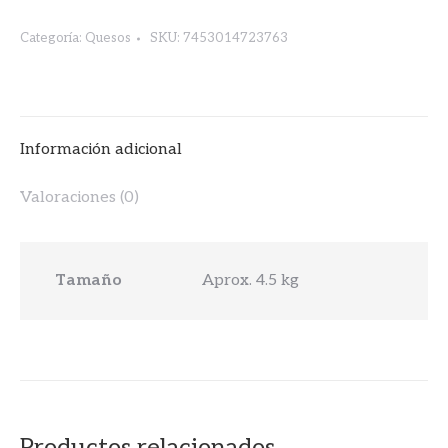
WHEEL
Categoría:
Quesos
SKU:
7453014723763
RUEDA
4.2kg.
MILLAND
cantidad
Información adicional
Valoraciones (0)
Tamaño
Aprox. 4.5 kg
Productos relacionados