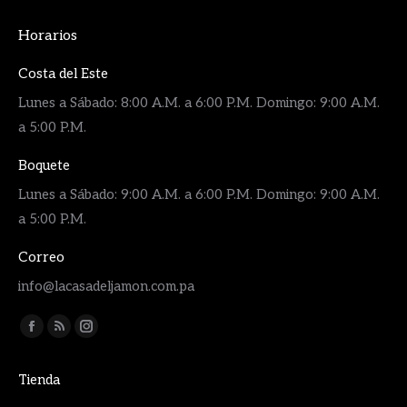
Horarios
Costa del Este
Lunes a Sábado: 8:00 A.M. a 6:00 P.M. Domingo: 9:00 A.M.
a 5:00 P.M.
Boquete
Lunes a Sábado: 9:00 A.M. a 6:00 P.M. Domingo: 9:00 A.M.
a 5:00 P.M.
Correo
info@lacasadeljamon.com.pa
Encuéntranos en:
Facebook
Rss
Instagram
page
page
page
Tienda
opens
opens
opens