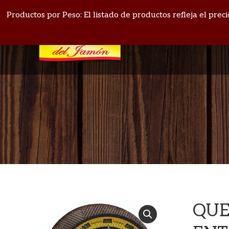
PANAMÁ: 271-4164
BOQUETE: 720-1513
Productos por Peso: El listado de productos refleja el pre
QUE