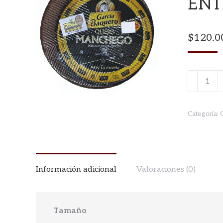
ENT
$
120.0
QUESO
MANCH
VIEJO
Categoría:
ENTERO
12
MESES
2.8kg
Información adicional
Valoraciones (0)
cantidad
Tamaño