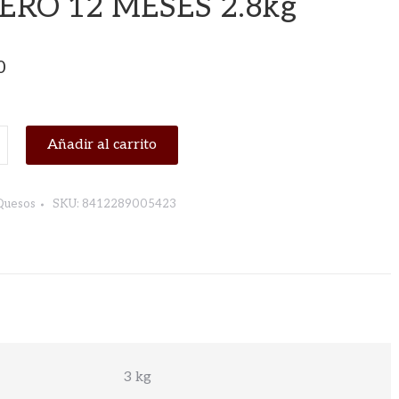
ERO 12 MESES 2.8kg
0
Añadir al carrito
EGO
Quesos
SKU:
8412289005423
3 kg