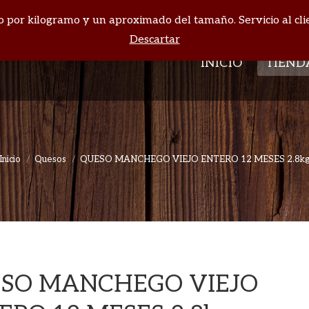
cio por kilogramo y un aproximado del tamaño. Servicio al cli
INICIO
TIEND
Descartar
INICIO
TIEND
Inicio
Quesos
QUESO MANCHEGO VIEJO ENTERO 12 MESES 2.8k
Estás aquí:
SO MANCHEGO VIEJO