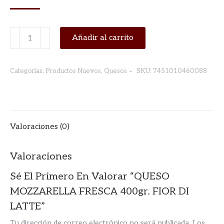
QUESO
Añadir al carrito
MOZZARELLA
FRESCA
Categorías:
Productos Nuevos
,
Quesos
SKU:
7451010460088
400gr.
FIOR
DI
LATTE
Valoraciones (0)
cantidad
Valoraciones
Sé El Primero En Valorar “QUESO
MOZZARELLA FRESCA 400gr. FIOR DI
LATTE”
Tu dirección de correo electrónico no será publicada.
Los