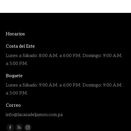
Horarios
Costa del Este
Lunes a Sábado: 8:00 A.M. a 6:00 P.M. Domingo: 9:00 A.M.
a 5:00 P.M.
Boquete
Lunes a Sábado: 9:00 A.M. a 6:00 P.M. Domingo: 9:00 A.M.
a 5:00 P.M.
Correo
info@lacasadeljamon.com.pa
Encuéntranos en:
Facebook
Rss
Instagram