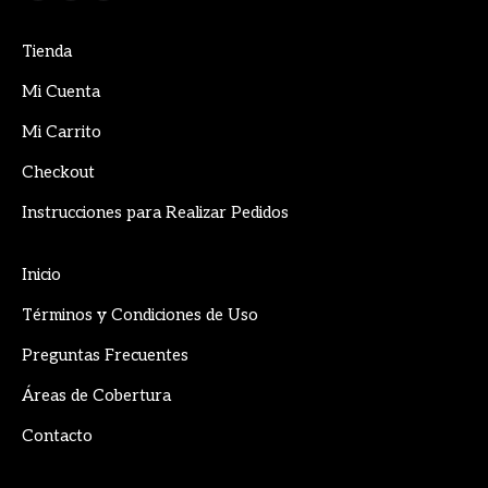
page
page
page
Tienda
opens
opens
opens
in
in
in
Mi Cuenta
new
new
new
Mi Carrito
window
window
window
Checkout
Instrucciones para Realizar Pedidos
Inicio
Términos y Condiciones de Uso
Preguntas Frecuentes
Áreas de Cobertura
Contacto