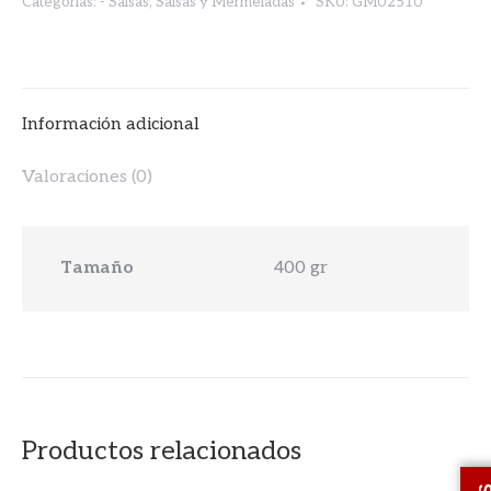
Categorías:
- Salsas
,
Salsas y Mermeladas
SKU:
GMU251U
Información adicional
Valoraciones (0)
Tamaño
400 gr
Productos relacionados