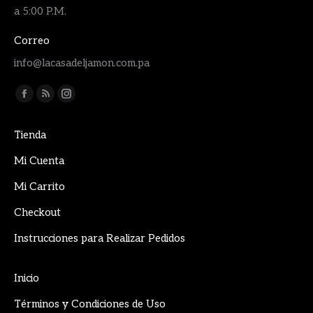
a 5:00 P.M.
Correo
info@lacasadeljamon.com.pa
Encuéntranos en:
Facebook
Rss
Instagram
page
page
page
Tienda
opens
opens
opens
in
in
in
Mi Cuenta
new
new
new
Mi Carrito
window
window
window
Checkout
Instrucciones para Realizar Pedidos
Inicio
Términos y Condiciones de Uso