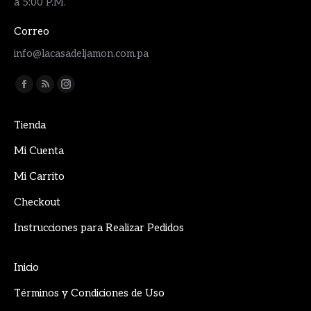
a 5:00 P.M.
Correo
info@lacasadeljamon.com.pa
Encuéntranos en:
Facebook
Rss
Instagram
page
page
page
Tienda
opens
opens
opens
in
in
in
Mi Cuenta
new
new
new
Mi Carrito
window
window
window
Checkout
Instrucciones para Realizar Pedidos
Inicio
Términos y Condiciones de Uso