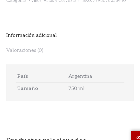
Categorías:
- Vinos
,
Vinos y Cervezas
SKU:
7798078235440
Información adicional
Valoraciones (0)
País
Argentina
Tamaño
750 ml