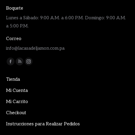
Boquete
Lunes a Sábado: 9:00 A.M. a 6:00 P.M. Domingo: 9:00 A.M.
a 5:00 P.M.
Correo
info@lacasadeljamon.com.pa
Encuéntranos en:
Facebook
Rss
Instagram
page
page
page
Tienda
opens
opens
opens
in
in
in
Mi Cuenta
new
new
new
Mi Carrito
window
window
window
Checkout
Instrucciones para Realizar Pedidos