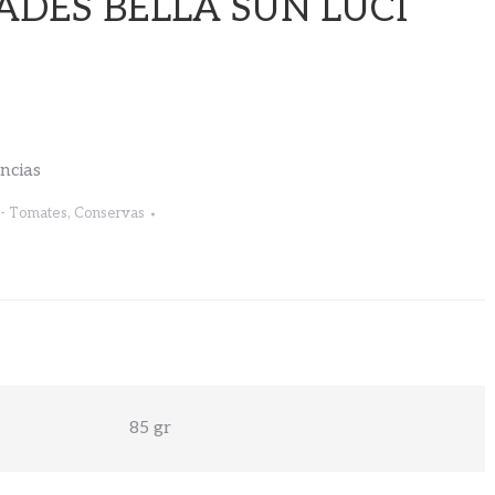
ADES BELLA SUN LUCI
encias
- Tomates
,
Conservas
85 gr