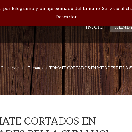
cio por kilogramo y un aproximado del tamaño. Servicio al cli
INICIO
TIEND
Descartar
INICIO
TIEND
Conservas
- Tomates
TOMATE CORTADOS EN MITADES BELLA S
Estás aquí:
ATE CORTADOS EN