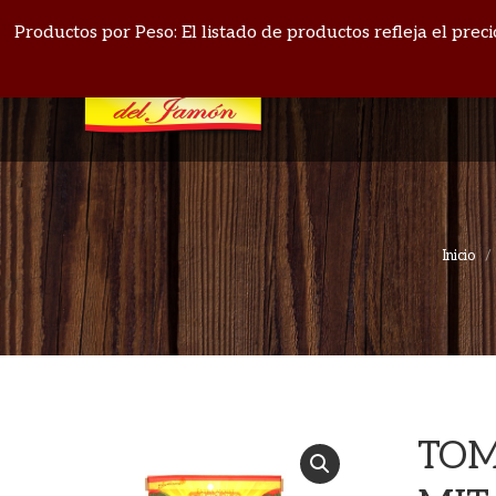
PANAMÁ: 271-4164
BOQUETE: 720-1513
Productos por Peso: El listado de productos refleja el pre
Inicio
TOM