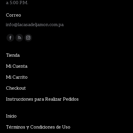
a 5:00 P.M.
Correo
info@lacasadeljamon.com.pa
Encuéntranos en:
Facebook
Rss
Instagram
page
page
page
Tienda
opens
opens
opens
in
in
in
Mi Cuenta
new
new
new
Mi Carrito
window
window
window
Checkout
Instrucciones para Realizar Pedidos
Inicio
Términos y Condiciones de Uso