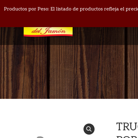
PANAMÁ: 271-4164
BOQUETE: 720-1513
Productos por Peso: El listado de productos refleja el pre
TRU