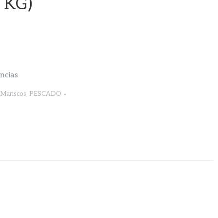
 KG)
encias
Mariscos
,
PESCADO