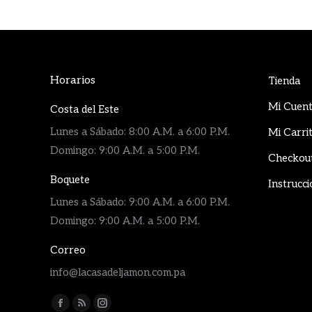
Horarios
Tienda
Mi Cuen
Costa del Este
Lunes a Sábado: 8:00 A.M. a 6:00 P.M.
Mi Carri
Domingo: 9:00 A.M. a 5:00 P.M.
Checkou
Boquete
Instrucci
Lunes a Sábado: 9:00 A.M. a 6:00 P.M.
Domingo: 9:00 A.M. a 5:00 P.M.
Correo
info@lacasadeljamon.com.pa
Encuéntranos en:
Facebook
Rss
Instagram