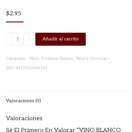
$
2.95
VINO
Añadir al carrito
BLANCO
PEÑASOL
Categorías:
- Vinos
,
Productos Nuevos
,
Vinos y Cervezas
BRICK
SKU:
8410702006552
1
LT
cantidad
Valoraciones (0)
Valoraciones
Sé El Primero En Valorar “VINO BLANCO