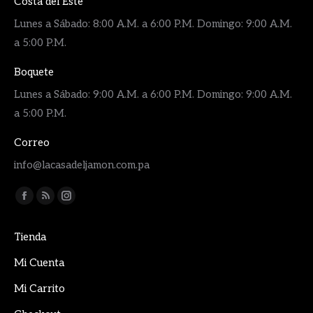
Costa del Este
Lunes a Sábado: 8:00 A.M. a 6:00 P.M. Domingo: 9:00 A.M.
a 5:00 P.M.
Boquete
Lunes a Sábado: 9:00 A.M. a 6:00 P.M. Domingo: 9:00 A.M.
a 5:00 P.M.
Correo
info@lacasadeljamon.com.pa
Encuéntranos en:
Facebook
Rss
Instagram
page
page
page
Tienda
opens
opens
opens
in
in
in
Mi Cuenta
new
new
new
Mi Carrito
window
window
window