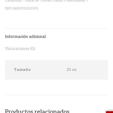
Categorías:
- Salsas de Tomate
,
Salsas y Mermeladas
SKU:
868391000395
Información adicional
Valoraciones (0)
Tamaño
25 oz
Productos relacionados