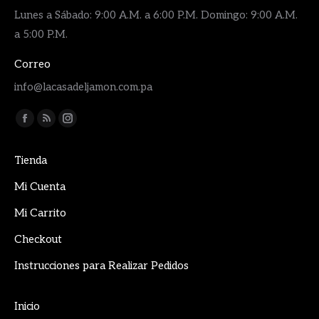
Lunes a Sábado: 9:00 A.M. a 6:00 P.M. Domingo: 9:00 A.M.
a 5:00 P.M.
Correo
info@lacasadeljamon.com.pa
Encuéntranos en:
Facebook
Rss
Instagram
page
page
page
Tienda
opens
opens
opens
in
in
in
Mi Cuenta
new
new
new
Mi Carrito
window
window
window
Checkout
Instrucciones para Realizar Pedidos
Inicio